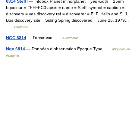
6814 Steffl
— Infobox Planet minorplanet = yes width = 25em
bgcolour = #FFFFC0 apsis = name = Steffl symbol = caption =
discovery = yes discovery ref = discoverer = E. F. Helin and S. J.
Bus discovery site = Siding Spring discovered = June 25, 1979…
…
Wikipedia
NGC 6814
— Галактика …
Википедия
Ngc 6814
— Données d observation Époque Type …
Wikipédia en
Français