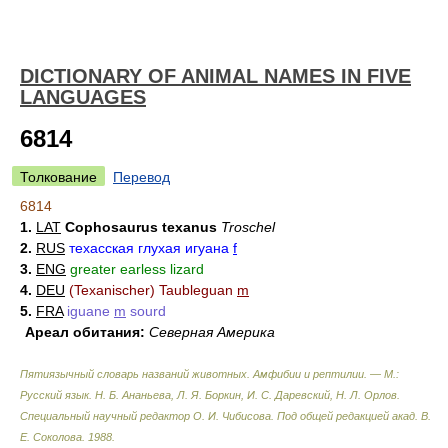
DICTIONARY OF ANIMAL NAMES IN FIVE
LANGUAGES
6814
Толкование
Перевод
6814
1.
LAT
Cophosaurus texanus
Troschel
2.
RUS
техасская глухая игуана
f
3.
ENG
greater earless lizard
4.
DEU
(Texanischer) Taubleguan
m
5.
FRA
iguane
m
sourd
Ареал обитания:
Северная Америка
Пятиязычный словарь названий животных. Амфибии и рептилии. — М.:
Русский язык
.
Н. Б. Ананьева, Л. Я. Боркин, И. С. Даревский, Н. Л. Орлов.
Специальный научный редактор О. И. Чибисова. Под общей редакцией акад. В.
Е. Соколова
.
1988
.