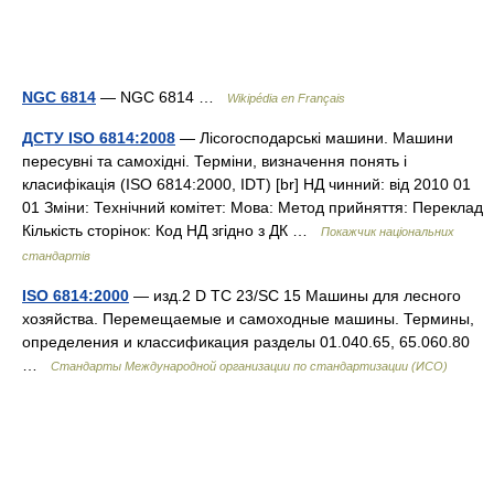
NGC 6814
— NGC 6814 …
Wikipédia en Français
ДСТУ ISO 6814:2008
— Лісогосподарські машини. Машини
пересувні та самохідні. Терміни, визначення понять і
класифікація (ISO 6814:2000, IDT) [br] НД чинний: від 2010 01
01 Зміни: Технічний комітет: Мова: Метод прийняття: Переклад
Кількість сторінок: Код НД згідно з ДК …
Покажчик національних
стандартів
ISO 6814:2000
— изд.2 D TC 23/SC 15 Машины для лесного
хозяйства. Перемещаемые и самоходные машины. Термины,
определения и классификация разделы 01.040.65, 65.060.80
…
Стандарты Международной организации по стандартизации (ИСО)