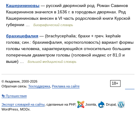
Кашерининовы
— русский дворянский род. Роман Савинов
Кашерининов значился в 1636 г. в городовых дворянах. Род
Кашерининовых внесен в VI часть родословной книги Курской
губернии …
Биографический словарь
брахицефалия
— (brachycephalia; брахи + греч. kephale
голова; син.: брахикефалия, короткоголовость) вариант формы
головы человека, характеризующийся относительно большим
поперечным диаметром головы (головной индекс от 81,0 и
выше) …
Большой медицинский словарь
© Академик, 2000-2026
18+
Обратная связь:
Техподдержка
,
Реклама на сайте
👣 Путешествия
Экспорт словарей на сайты
, сделанные на PHP,
Joomla,
Drupal,
WordPress, MODx.